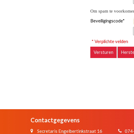
Om spam te voorkomen 
Beveiligingscode
*
* Verplichte velden
Versturen
Herste
Contactgegevens
Secretaris Engelbertinkstraat 16
074